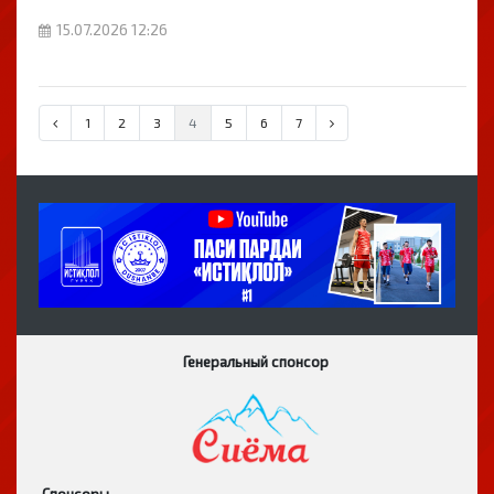
15.07.2026 12:26
1
2
3
4
5
6
7
Генеральный спонсор
Спонсоры