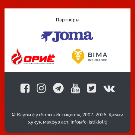
Партнеры
© Клуби футболи «Истиқлол», 2007–2026. Ҳамаи
ҳуқуқ маҳфуз аст. info@fc-istiklol.tj