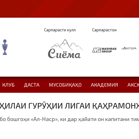
Сарпарасти кулл
Сарпарастон
КЛУБ
ДАСТА
МУСОБИҚАҲО
АКАДЕМИЯ
АКС
ИЛАИ ГУРӮҲИИ ЛИГАИ ҚАҲРАМОНҲО
бо бошгоҳи «Ал-Наср», ки дар ҳайати он капитани т