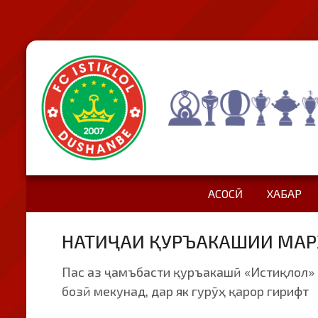
АСОСӢ
ХАБАР
НАТИҶАИ ҚУРЪАКАШИИ МАРҲ
Пас аз ҷамъбасти қуръакашӣ «Истиқлол» 
бозӣ мекунад, дар як гурӯҳ қарор гирифт