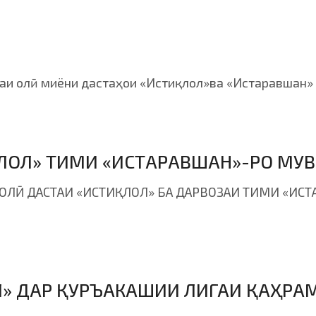
и олӣ миёни дастаҳои «Истиқлол»ва «Истаравшан» -
ҚЛОЛ» ТИМИ «ИСТАРАВШАН»-РО МУ
ОЛӢ ДАСТАИ «ИСТИҚЛОЛ» БА ДАРВОЗАИ ТИМИ «ИСТА
» ДАР ҚУРЪАКАШИИ ЛИГАИ ҚАҲРА