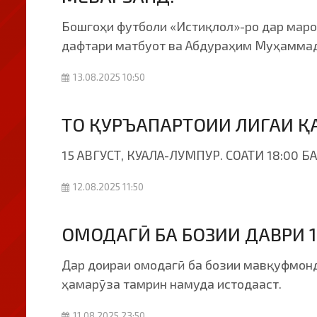
Бошгоҳи футболи «Истиқлол»-ро дар марос
дафтари матбуот ва Абдураҳим Муҳаммад
13.08.2025 10:50
ТО ҚУРЪАПАРТОИИ ЛИГАИ Қ
15 АВГУСТ, КУАЛА-ЛУМПУР. СОАТИ 18:00 
12.08.2025 11:50
ОМОДАГӢ БА БОЗИИ ДАВРИ 
Дар доираи омодагӣ ба бозии мавқуфмонд
ҳамарӯза тамрин намуда истодааст.
11.08.2025 23:50