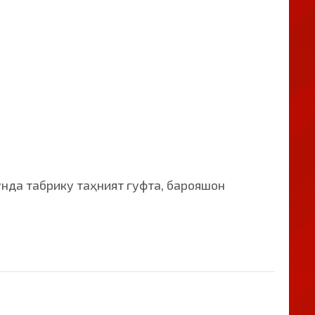
нда табрику таҳният гуфта, барояшон