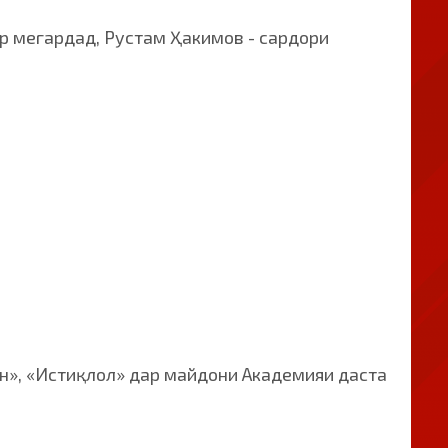
р мегардад, Рустам Ҳакимов - сардори
н», «Истиқлол» дар майдони Академияи даста