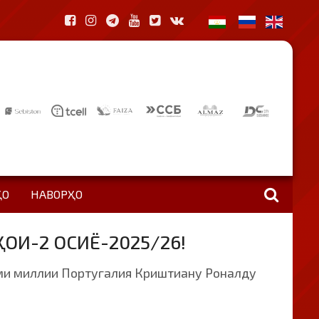
ҲО
НАВОРҲО
И-2 ОСИЁ-2025/26!
ими миллии Португалия Криштиану Роналду