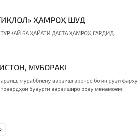
ТИҚЛОЛ» ҲАМРОҲ ШУД
ТУРКАЙ БА ҲАЙАТИ ДАСТА ҲАМРОҲ ГАРДИД.
ИСТОН, МУБОРАК!
арзиш, мураббиёну варзишгаронро бо ин рӯзи фарху
астовардҳои бузурги варзиширо орзу менамоем!