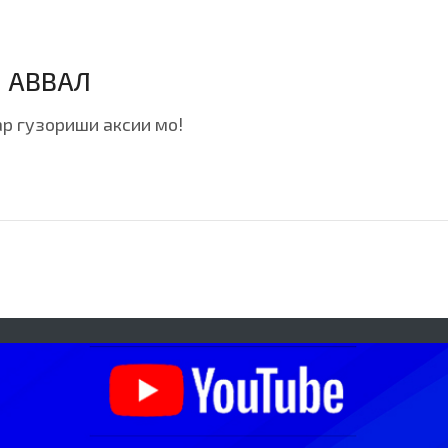
И АВВАЛ
р гузориши аксии мо!