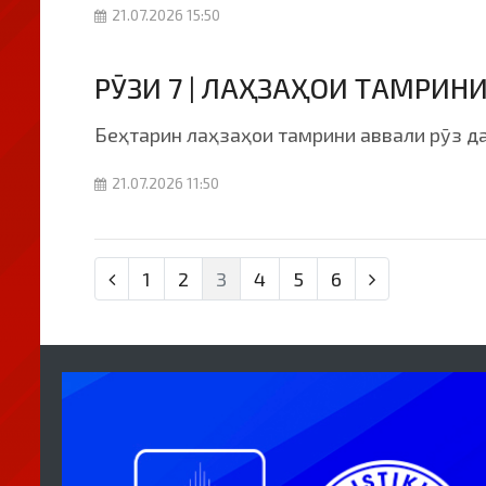
21.07.2026 15:50
РӮЗИ 7 | ЛАҲЗАҲОИ ТАМРИН
Беҳтарин лаҳзаҳои тамрини аввали рӯз да
21.07.2026 11:50
1
2
3
4
5
6