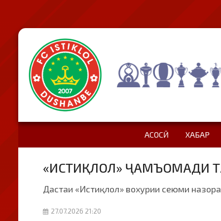
АСОСӢ
ХАБАР
«ИСТИҚЛОЛ» ҶАМЪОМАДИ Т
Дастаи «Истиқлол» вохурии сеюми назора
27.07.2026 21:20