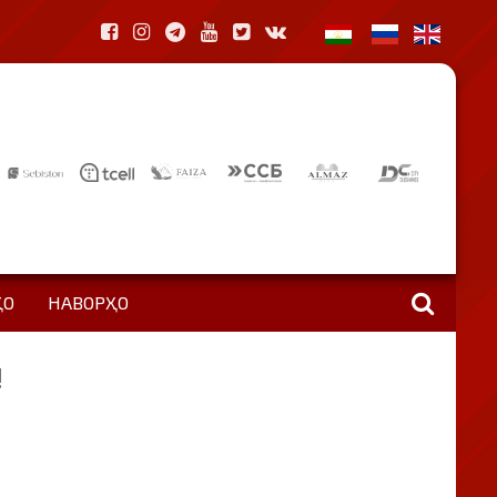
ҲО
НАВОРҲО
!