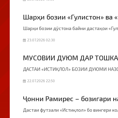
Шарҳи бозии «Гулистон» ва 
Шарҳи бозии дӯстона байни дастаҳои «Гул
23.07.2026 02:30
МУСОВИИ ДУЮМ ДАР ТОШКА
ДАСТАИ «ИСТИҚЛОЛ» БОЗИИ ДУЮМИ НАЗ
22.07.2026 22:50
Ҷонни Рамирес – бозигари н
Дастаи футзали «Истиқлол» бо вингери к