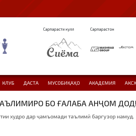
Сарпарасти кулл
Сарпарастон
КЛУБ
ДАСТА
МУСОБИҚАҲО
АКАДЕМИЯ
АКС
АЪЛИМИРО БО ҒАЛАБА АНҶОМ ДОД
тии худро дар ҷамъомади таълимӣ баргузор намуд.