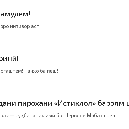
намудем!
оро интизор аст!
ринӣ!
аргаштем! Танҳо ба пеш!
ани пироҳани «Истиқлол» бароям ш
лол» — суҳбати самимӣ бо Шервони Мабатшоев!