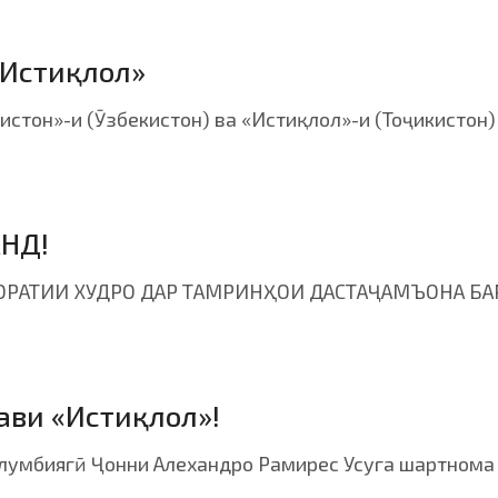
«Истиқлол»
истон»-и (Ӯзбекистон) ва «Истиқлол»-и (Тоҷикистон)
НД!
ОРАТИИ ХУДРО ДАР ТАМРИНҲОИ ДАСТАҶАМЪОНА БА
ави «Истиқлол»!
олумбиягӣ Ҷонни Алехандро Рамирес Усуга шартнома