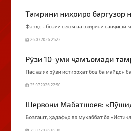
Тамрини ниҳоиро баргузор 
Фардо - бозии сеюм ва охирини санҷишӣ м
26.07.2026 21:23
Рӯзи 10-уми ҷамъомади там
Пас аз як рӯзи истироҳат боз ба майдон б
25.07.2026 22:50
Шервони Мабатшоев: «Пӯшид
Бозгашт, ҳадафҳо ва муҳаббат ба «Истиқ
25.07.2026 16:30