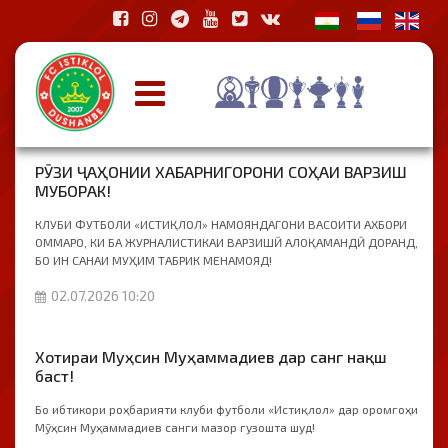
РӮЗИ ҶАҲОНИИ ХАБАРНИГОРОНИ СОҲАИ ВАРЗИШ
МУБОРАК!
КЛУБИ ФУТБОЛИ «ИСТИҚЛОЛ» НАМОЯНДАГОНИ ВАСОИТИ АХБОРИ
ОММАРО, КИ БА ЖУРНАЛИСТИКАИ ВАРЗИШӢ АЛОҚАМАНДӢ ДОРАНД,
БО ИН САНАИ МУҲИМ ТАБРИК МЕНАМОЯД!
02.07.2026 10:20
Хотираи Муҳсин Муҳаммадиев дар санг нақш
баст!
Бо ибтикори роҳбарияти клуби футболи «Истиқлол» дар оромгоҳи
Мӯҳсин Муҳаммадиев санги мазор гузошта шуд!