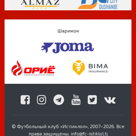
Шарикон
© Футбольный клуб «Истиклол», 2007–2026. Все
права защищены. info@fc-istiklol.tj