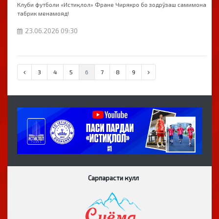
Клуби футболи «Истиқлол» Фране Чирякро бо зодрӯзаш самимона
табрик менамояд!
23.06.2026 09:30
3
4
5
6
7
8
9
Сарпарасти кулл