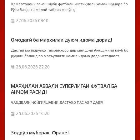
Ҳамватанони азиз! Клуби футболи «Истиқлол» ҳамаи шуморо бо
Рӯзи Ваҳдати миллӣ табрик мегӯяд!
27.06.2026 08:10
Омодагӣ ба марҳилаи дуюм идома дорад!
Дастаи мо имрӯзҳо тамринҳоро дар майдони Академияи клуб бо
рӯҳияи баланд ва масъулияти комил идома дода истодааст.
26.06.2026 22:20
МАРҲИЛАИ АВВАЛИ СУПЕРЛИГАИ ФУТЗАЛ БА
АНҶОМ РАСИД!
ҶАВДВАЛИ ҶОЙГИРШАВИИ ДАСТАҲО ПАС АЗ 7 ДАВР!
24.06.2026 14:20
Зодрӯз муборак, Фране!