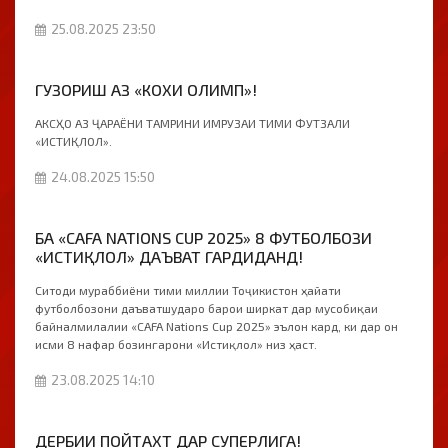
25.08.2025 23:50
ГУЗОРИШ АЗ «КОХИ ОЛИМП»!
АКСҲО АЗ ҶАРАЁНИ ТАМРИНИ ИМРУЗАИ ТИМИ ФУТЗАЛИ
«ИСТИҚЛОЛ».
24.08.2025 15:50
БА «CAFA NATIONS CUP 2025» 8 ФУТБОЛБОЗИ
«ИСТИҚЛОЛ» ДАЪВАТ ГАРДИДАНД!
Ситоди мураббиёни тими миллии Тоҷикистон ҳайати
футболбозони даъватшударо барои ширкат дар мусобиқаи
байналмилалии «CAFA Nations Cup 2025» эълон кард, ки дар он
исми 8 нафар бозингарони «Истиқлол» низ ҳаст.
23.08.2025 14:10
ДЕРБИИ ПОЙТАХТ ДАР СУПЕРЛИГА!