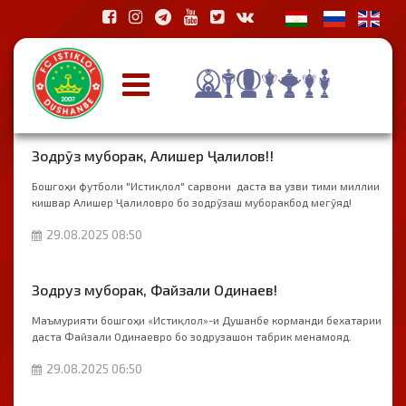
Зодрӯз муборак, Алишер Ҷалилов!!
Бошгоҳи футболи "Истиқлол" сарвони даста ва узви тими миллии
кишвар Алишер Ҷалиловро бо зодрӯзаш муборакбод мегӯяд!
29.08.2025 08:50
Зодруз муборак, Файзали Одинаев!
Маъмурияти бошгоҳи «Истиқлол»-и Душанбе корманди бехатарии
даста Файзали Одинаевро бо зодрузашон табрик менамояд.
29.08.2025 06:50