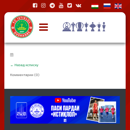
←
Назад ксписку
Комментарии (0)