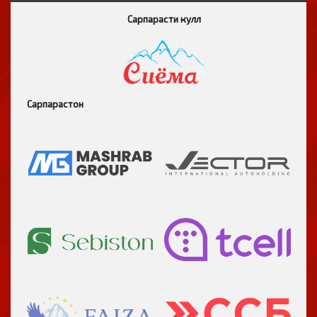
Сарпарасти кулл
Сарпарастон