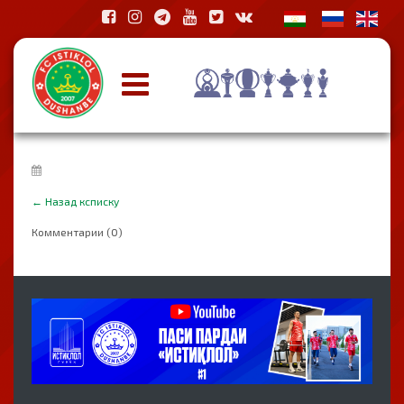
←
Назад ксписку
Комментарии (0)