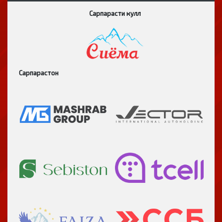
Сарпарасти кулл
Сарпарастон