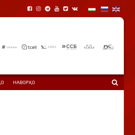
ҲО
НАВОРҲО