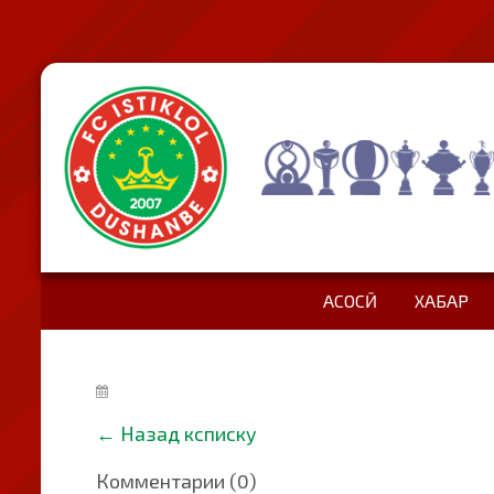
АСОСӢ
ХАБАР
←
Назад ксписку
Комментарии (0)