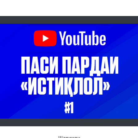
Шарикон