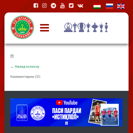
←
Назад ксписку
Комментарии (0)