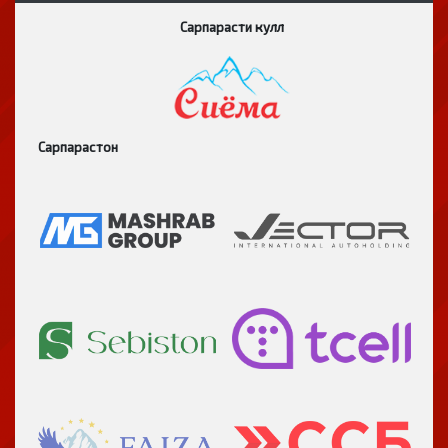
Сарпарасти кулл
Сарпарастон