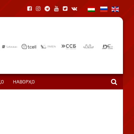
ҲО
НАВОРҲО