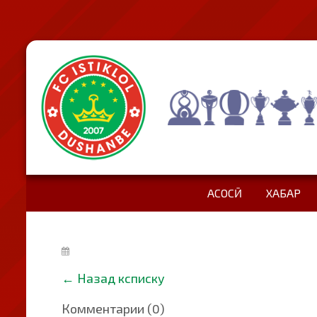
АСОСӢ
ХАБАР
←
Назад ксписку
Комментарии (0)