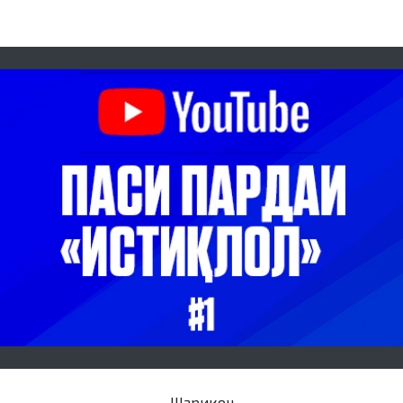
Шарикон