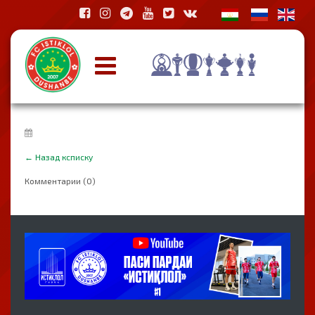
←
Назад ксписку
Комментарии (0)