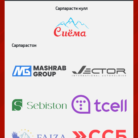
Сарпарасти кулл
Сарпарастон