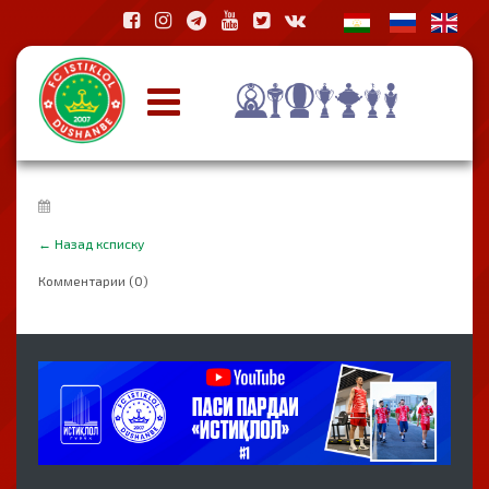
←
Назад ксписку
Комментарии (0)