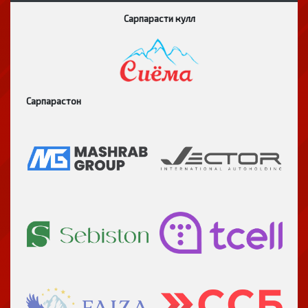
Сарпарасти кулл
Сарпарастон