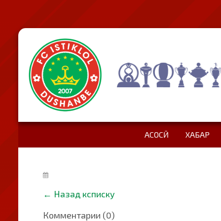
АСОСӢ
ХАБАР
←
Назад ксписку
Комментарии (0)