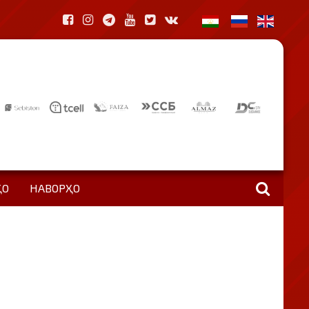
ҲО
НАВОРҲО