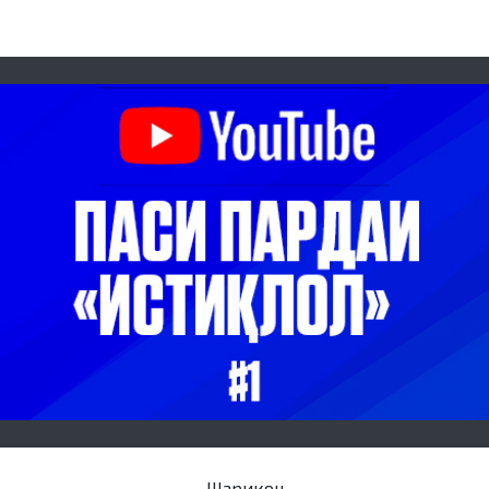
Шарикон