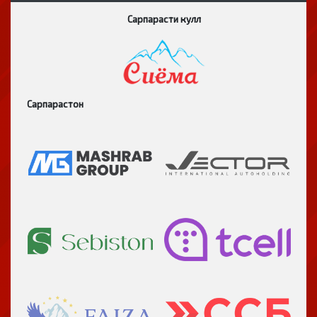
Сарпарасти кулл
Сарпарастон