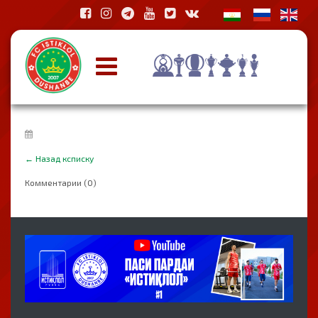
←
Назад ксписку
Комментарии (0)