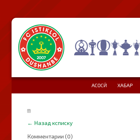
АСОСӢ
ХАБАР
←
Назад ксписку
Комментарии (0)