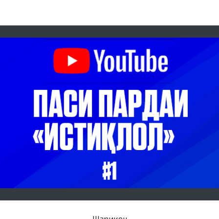
Шарикон