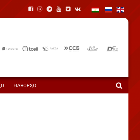
ҲО
НАВОРҲО