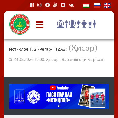
(Ҳисор)
Истиқлол 1 : 2 «Регар-ТадАЗ»
23.05.2026 19:00, Ҳисор , Варзишгоҳи марказӣ,