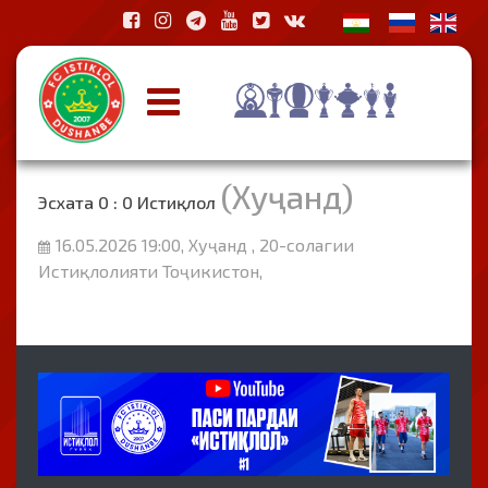
(Хуҷанд)
Эсхата 0 : 0 Истиқлол
16.05.2026 19:00, Хуҷанд , 20-солагии
Истиқлолияти Тоҷикистон,