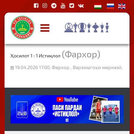
(Фархор)
Ҳосилот 1 : 1 Истиқлол
19.04.2026 17:00, Фархор , Варзишгоҳи марказӣ,