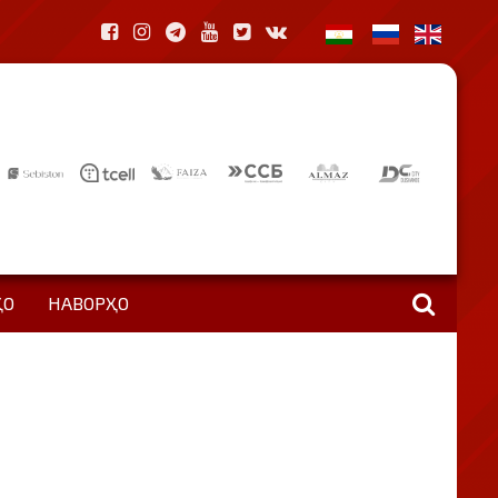
ҲО
НАВОРҲО