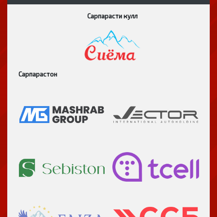
Сарпарасти кулл
Сарпарастон