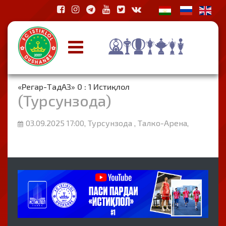
«Регар-ТадАЗ» 0 : 1 Истиқлол
(Турсунзода)
03.09.2025 17:00, Турсунзода , Талко-Арена,