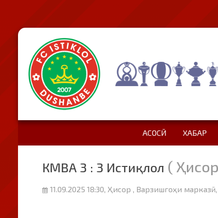
АСОСӢ
ХАБАР
( Ҳисор
КМВА 3 : 3 Истиқлол
11.09.2025 18:30, Ҳисор , Варзишгоҳи марказӣ,