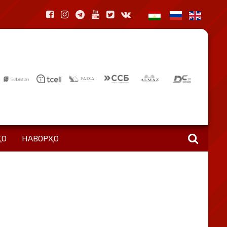
ҲО
НАВОРҲО