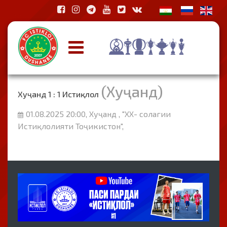
(Хуҷанд)
Хуҷанд 1 : 1 Истиқлол
01.08.2025 20:00, Хуҷанд , "ХХ- солагии
Истиқлолияти Тоҷикистон",