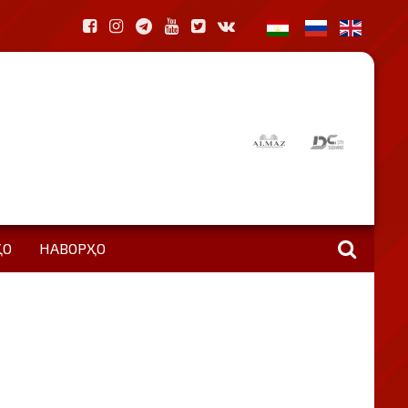
ҲО
НАВОРҲО