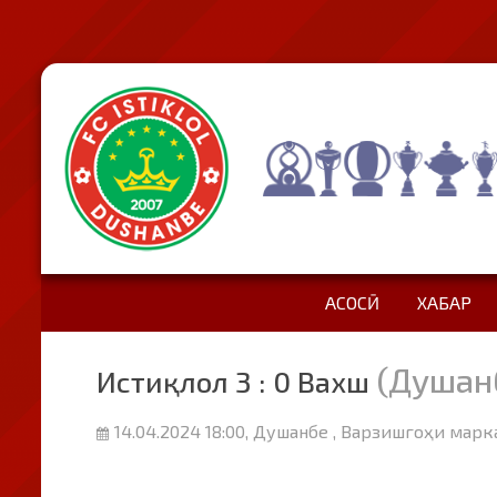
АСОСӢ
ХАБАР
(Душан
Истиқлол 3 : 0 Вахш
14.04.2024 18:00, Душанбе , Варзишгоҳи марк