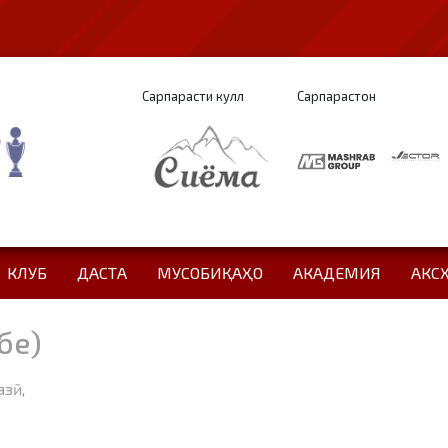
Сарпарасти кулл
Сарпарастон
КЛУБ
ДАСТА
МУСОБИҚАҲО
АКАДЕМИЯ
АКС
бе)
азӣ,