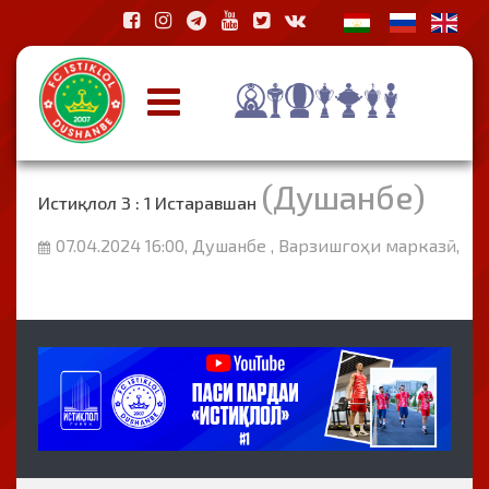
(Душанбе)
Истиқлол 3 : 1 Истаравшан
07.04.2024 16:00, Душанбе , Варзишгоҳи марказӣ,