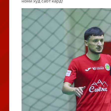
номи худ сабт кард!