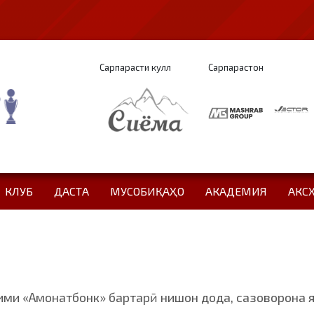
Сарпарасти кулл
Сарпарастон
КЛУБ
ДАСТА
МУСОБИҚАҲО
АКАДЕМИЯ
АКС
тими «Амонатбонк» бартарӣ нишон дода, сазоворона 