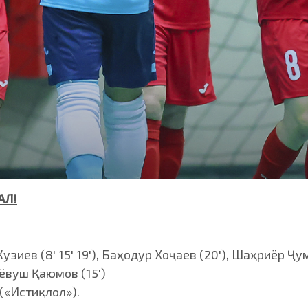
АЛ!
зиев (8' 15' 19'), Баҳодур Хоҷаев (20'), Шаҳриёр Ҷума
иёвуш Қаюмов (15')
(«Истиқлол»).