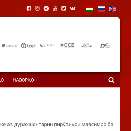
ҲО
НАВОРҲО
яке аз дурахшонтарин пирӯзиҳои мавсимро ба