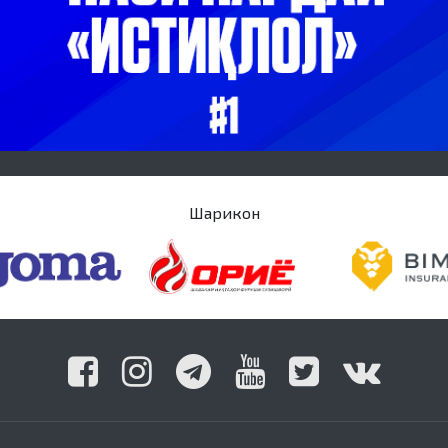
Шарикон