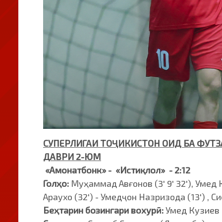
СУПЕРЛИГАИ ТОҶИКИСТОН ОИД БА ФУТЗ
ДАВРИ 2-ЮМ
«Амонатбонк» - «Истиқлол»
- 2:12
Голҳо:
Муҳаммад Авғонов (3' 9' 32'), Умед Ку
Араухо (32') - Умедҷон Назризода (13') , С
Беҳтарин бозингари вохурӣ:
Умед Кузиев 