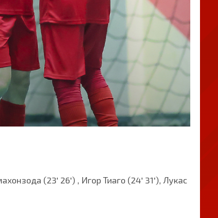
хонзода (23' 26') , Игор Тиаго (24' 31'), Лукас