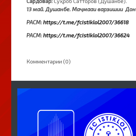
Сардовар:
Суҳроб Сатторов (Душанбе).
13 май. Душанбе. Маҷмааи варзишии Дон
РАСМ:
https://t.me/fcistiklol2007/36618
РАСМ:
https://t.me/fcistiklol2007/36624
Комментарии (0)