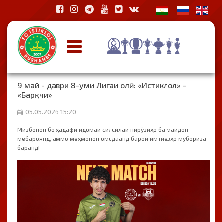
9 май - даври 8-уми Лигаи олӣ: «Истиклол» -
«Барқчи»
05.05.2026 15:20
Мизбонон бо ҳадафи идомаи силсилаи пирӯзиҳо ба майдон
мебароянд, аммо меҳмонон омодаанд барои имтиёзҳо мубориза
баранд!