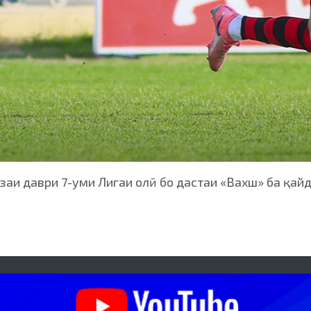
и даври 7-уми Лигаи олӣ бо дастаи «Вахш» ба қайд г