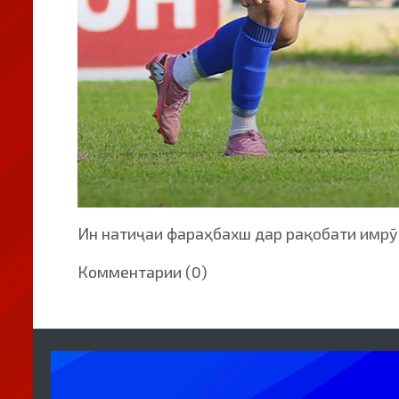
Ин натиҷаи фараҳбахш дар рақобати имрӯза
Комментарии (0)