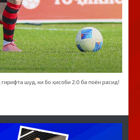
ирифта шуд, ки бо ҳисоби 2:0 ба поён расид!