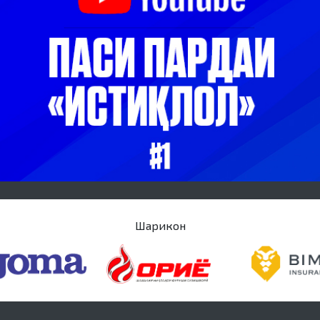
Шарикон