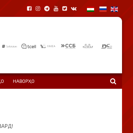
ҲО
НАВОРҲО
ВАРД!