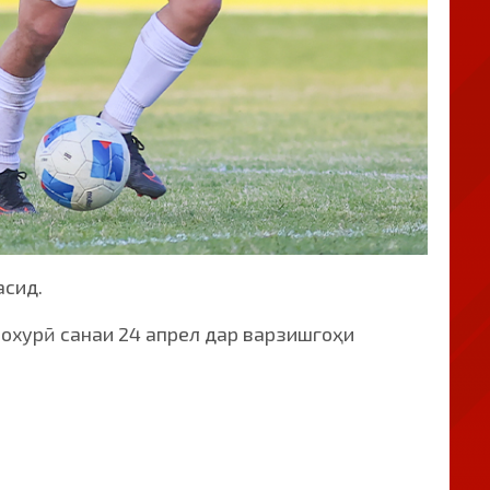
асид.
охурӣ санаи 24 апрел дар варзишгоҳи