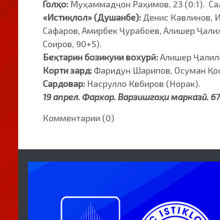
Голҳо:
Муҳаммадҷон Раҳимов, 23 (0:1). Сал
«Истиқлол» (Душанбе):
Денис Кавлинов, 
Сафаров, Амирбек Ҷурабоев, Алишер Ҷалил
Соиров, 90+5).
Беҳтарин бозикуни вохурӣ:
Алишер Ҷалило
Корти зард:
Фаридун Шарипов, Осуман Қос
Сардовар:
Насрулло Квбиров (Норак).
19 апрел. Фархор. Варзишгоҳи марказӣ. 
Комментарии (0)