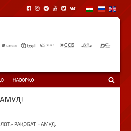
ҲО
НАВОРҲО
НАМУД!
ЛОТ» РАҚОБАТ НАМУД.