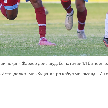
и ноҳияи Фархор доир шуд, бо натиҷаи 1:1 ба поён р
 «Истиқлол» тими «Хуҷанд»-ро қабул менамояд. Ин в