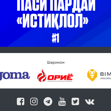
Шарикон