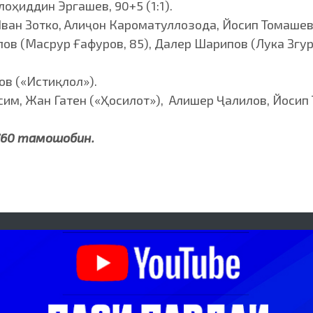
оҳиддин Эргашев, 90+5 (1:1).
Иван Зотко, Алиҷон Кароматуллозода, Йосип Томашев
ов (Масрур Ғафуров, 85), Далер Шарипов (Лука Згу
в («Истиқлол»).
им, Жан Гатен («Ҳосилот»), Алишер Ҷалилов, Йосип
6760 тамошобин.