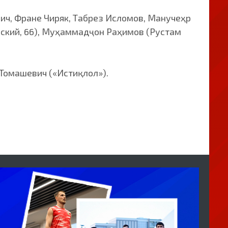
ич, Фране Чиряк, Табрез Исломов, Манучеҳр
рский, 66), Муҳаммадҷон Раҳимов (Рустам
 Томашевич («Истиқлол»).