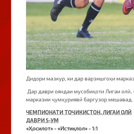
Дидори мазкур, ки дар варзишгоҳи маркази
Дар даври ояндаи мусобиқоти Лигаи олӣ,
марказии ҷумҳуриявӣ баргузор мешавад.
ЧЕМПИОНАТИ ТОҶИКИСТОН. ЛИГАИ ОЛӢ
ДАВРИ 5-УМ
«Ҳосилот» - «Истиқлол» - 1:1