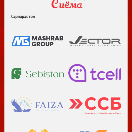
Сарпарастон