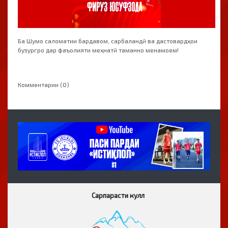
Ба Шумо саломатии бардавом, сарбаландӣ ва дастовардҳои
бузургро дар фаъолияти меҳнатӣ таманно менамоем!
Комментарии (0)
Сарпарасти кулл