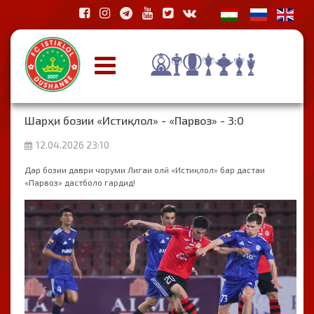
Шарҳи бозии «Истиқлол» - «Парвоз» - 3:0
12.04.2026 23:10
Дар бозии даври чоруми Лигаи олӣ «Истиқлол» бар дастаи
«Парвоз» дастболо гардид!