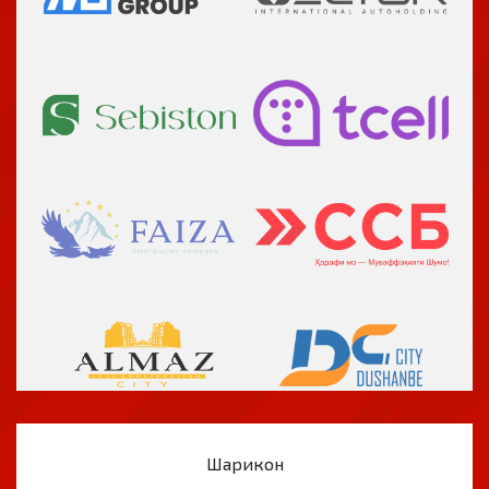
Шарикон