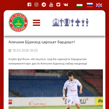
Алиҷони Бӯризод ҷароҳат бардошт!
18.03.2026 18:20
Клуби футболи «Истиқлол» оид ба ҷароҳати бардоштаи
нимҳимоятгари даста Алиҷони Буризод хабар медиҳад!