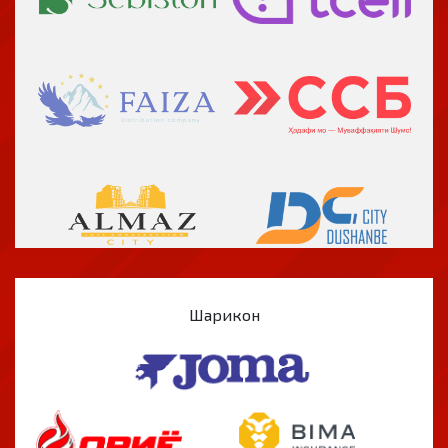
Шарикон