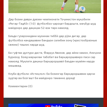
Дар бозии даври дуюми чемпионати Тоҷикистон муқобили
«Регар-ТадАЗ» (1:0) футболбоз ҷароҳат бардошта, маҷбур шуд
майдонро дар дақиқаи 52-юм тарк намояд.
Баъди гузаронидани муоинаи тиббӣ дар рӯзи дигар, дар
футболбоз кандашавии бандҳои салибии зону (крестообразные
связки) ташхис карда шуд.
Ба гуфтаи духтури даста, Фаррух Авезов, дар айни замон, Алиҷони
Буризод бояд марҳилаи табобат ва барқароршавиро паси сар
намояд. Муҳлати дақиқи барқароршавӣ баъдан муайян карда
мешавад.
Клуби футболи «Истиқлол» ба бозингар барқароршавии ҳарчи
зудтар ва бозгашт ба майдонро таманно дорад!
Комментарии (0)