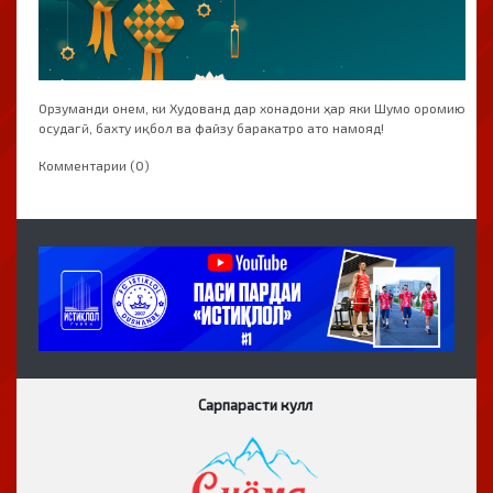
Орзуманди онем, ки Худованд дар хонадони ҳар яки Шумо оромию
осудагӣ, бахту иқбол ва файзу баракатро ато намояд!
Комментарии (0)
Сарпарасти кулл