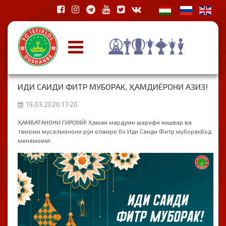
ИДИ САИДИ ФИТР МУБОРАК, ҲАМДИЁРОНИ АЗИЗ!
19.03.2026 17:20
ҲАМВАТАНОНИ ГИРОМӢ! Ҳамаи мардуми шарифи кишвар ва
тамоми мусалмонони рӯи оламро бо Иди Саиди Фитр муборакбод
менамоем!