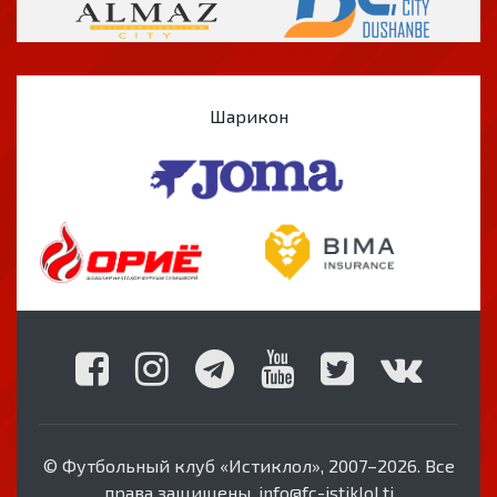
Шарикон
© Футбольный клуб «Истиклол», 2007–2026. Все
права защищены. info@fc-istiklol.tj