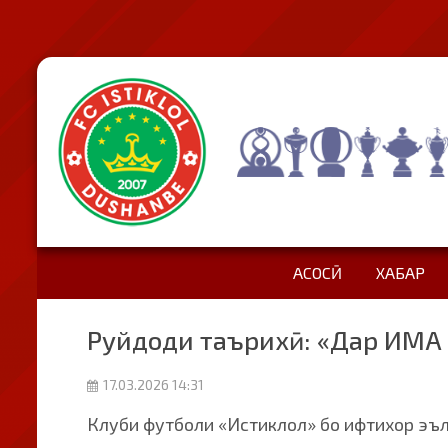
АСОСӢ
ХАБАР
Руйдоди таърихӣ: «Дар ИМА
17.03.2026 14:31
Клуби футболи «Истиклол» бо ифтихор эъ