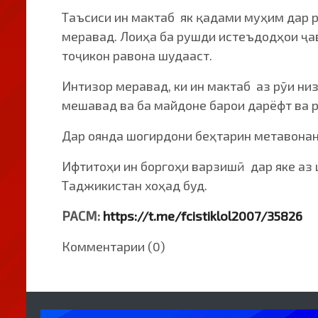
Таъсиси ин мактаб як қадами муҳим дар 
меравад. Лоиҳа ба рушди истеъдодҳои ҷав
тоҷикон равона шудааст.
Интизор меравад, ки ин мактаб аз рӯи ни
мешавад ва ба майдоне барои дарёфт ва 
Дар оянда шогирдони беҳтарин метавонанд
Ифтитоҳи ин боргоҳи варзишӣ дар яке аз 
Таджикистан хоҳад буд.
РАСМ:
https://t.me/fcistiklol2007/35826
Комментарии (0)