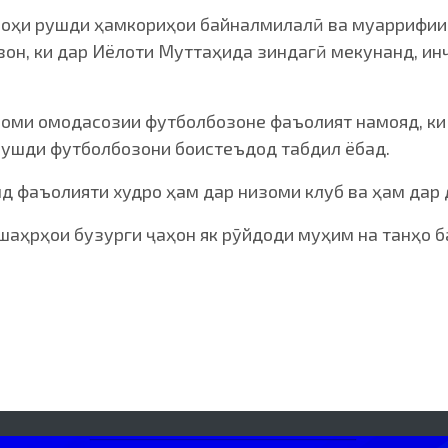
роҳи рушди ҳамкориҳои байналмилалӣ ва муаррифии 
он, ки дар Иёлоти Муттаҳида зиндагӣ мекунанд, ин
зоми омодасозии футболбозоне фаъолият намояд, ки
рушди футболбозони боистеъдод табдил ёбад.
 фаъолияти худро ҳам дар низоми клуб ва ҳам дар 
шаҳрҳои бузурги ҷаҳон як рӯйдоди муҳим на танҳо б