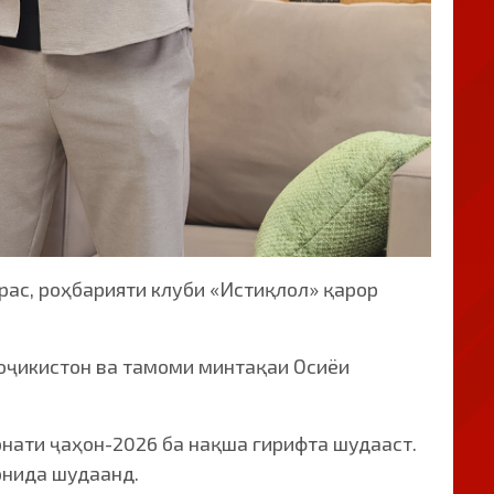
ас, роҳбарияти клуби «Истиқлол» қарор
Тоҷикистон ва тамоми минтақаи Осиёи
нати ҷаҳон-2026 ба нақша гирифта шудааст.
онида шудаанд.