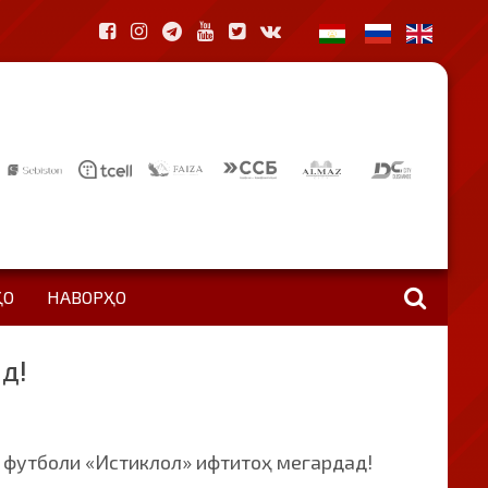
ҲО
НАВОРҲО
д!
 футболи «Истиклол» ифтитоҳ мегардад!