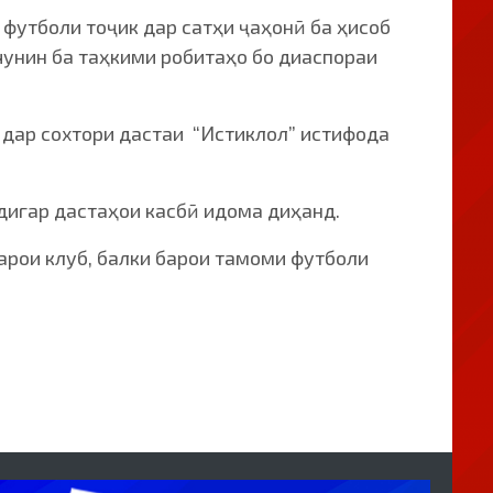
футболи тоҷик дар сатҳи ҷаҳонӣ ба ҳисоб
чунин ба таҳкими робитаҳо бо диаспораи
 дар сохтори дастаи “Истиклол” истифода
дигар дастаҳои касбӣ идома диҳанд.
арои клуб, балки барои тамоми футболи