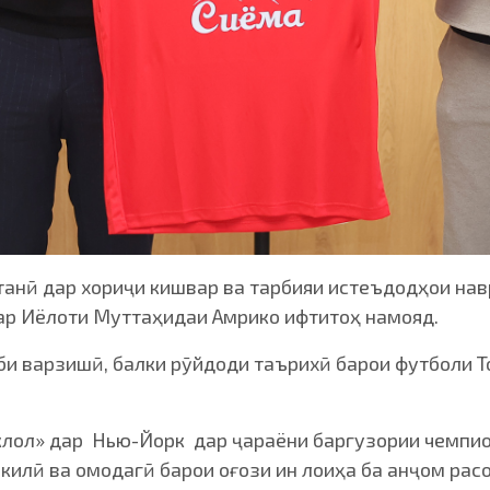
анӣ дар хориҷи кишвар ва тарбияи истеъдодҳои навр
дар Иёлоти Муттаҳидаи Амрико ифтитоҳ намояд.
би варзишӣ, балки рӯйдоди таърихӣ барои футболи 
лол» дар Нью-Йорк дар ҷараёни баргузории чемпио
килӣ ва омодагӣ барои оғози ин лоиҳа ба анҷом рас