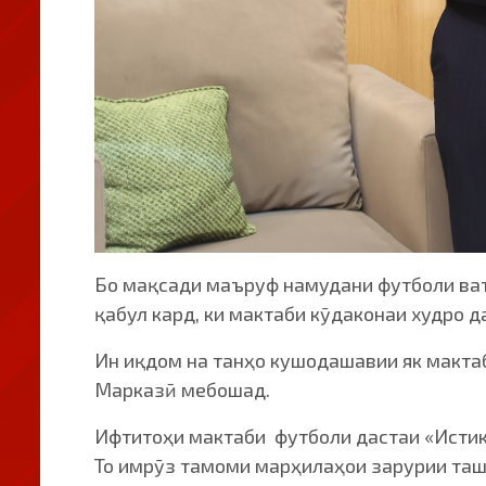
Бо мақсади маъруф намудани футболи ват
қабул кард, ки мактаби кӯдаконаи худро 
Ин иқдом на танҳо кушодашавии як макта
Марказӣ мебошад.
Ифтитоҳи мактаби футболи дастаи «Истик
То имрӯз тамоми марҳилаҳои зарурии таш