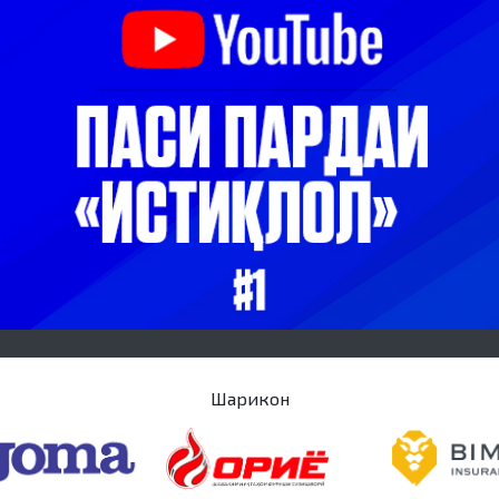
Шарикон