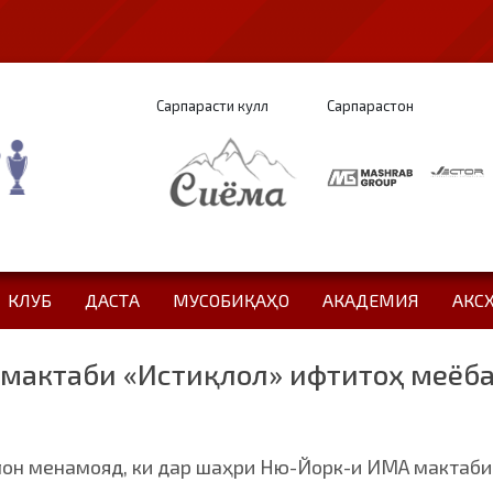
Сарпарасти кулл
Сарпарастон
КЛУБ
ДАСТА
МУСОБИҚАҲО
АКАДЕМИЯ
АКС
 мактаби «Истиқлол» ифтитоҳ меёба
лон менамояд, ки дар шаҳри Ню-Йорк-и ИМА мактаби