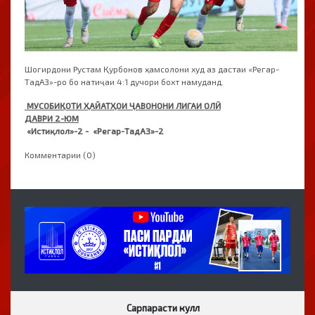
Шогирдони Рустам Қурбонов ҳамсолони худ аз дастаи «Регар-
ТадАЗ»-ро бо натиҷаи 4:1 дучори бохт намуданд.
МУСОБИҚОТИ ҲАЙАТҲОИ ҶАВОНОНИ ЛИГАИ ОЛӢ
ДАВРИ 2-ЮМ
«Истиқлол»-2 - «Регар-ТадАЗ»-2
Комментарии (0)
Сарпарасти кулл