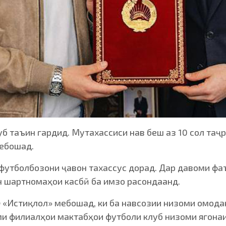
уб таъин гардид. Мутахассиси нав беш аз 10 сол та
ебошад.
футболбозони ҷавон тахассус дорад. Дар давоми фа
он шартномаҳои касбӣ ба имзо расондаанд.
Ф «Истиқлол» мебошад, ки ба навсозии низоми омод
ми филиалҳои мактабҳои футболи клуб низоми ягона