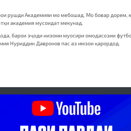
и рушди Академияи мо мебошад. Мо бовар дорем, к
тҳи академия мусоидат мекунад.
ода, барои эҷоди низоми муосири омодасозии футб
емия Нуриддин Давронов пас аз имзои қарордод.