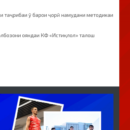
и таҷрибаи ӯ барои ҷорӣ намудани методикаи
олбозони ояндаи КФ «Истиқлол» талош