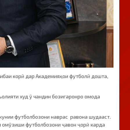
ҷрибаи корӣ дар Академияҳои футболӣ дошта,
ъолияти худ ӯ чандин бозигаронро омода
акунии футболбозони наврас равона шудааст.
и омӯзиши футболбозони ҷавон ҷорӣ карда