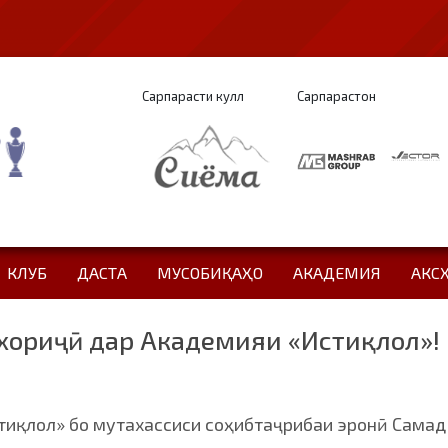
Сарпарасти кулл
Сарпарастон
КЛУБ
ДАСТА
МУСОБИҚАҲО
АКАДЕМИЯ
АКС
хориҷӣ дар Академияи «Истиқлол»!
тиқлол» бо мутахассиси соҳибтаҷрибаи эронӣ Самад