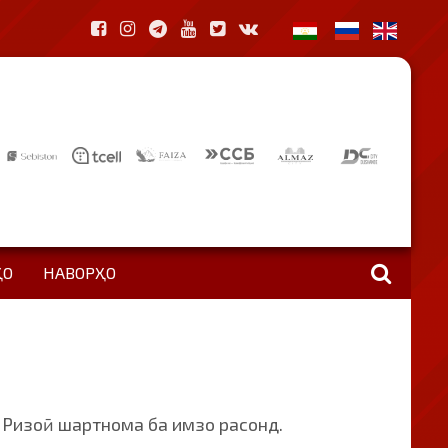
ҲО
НАВОРҲО
 Ризоӣ шартнома ба имзо расонд.