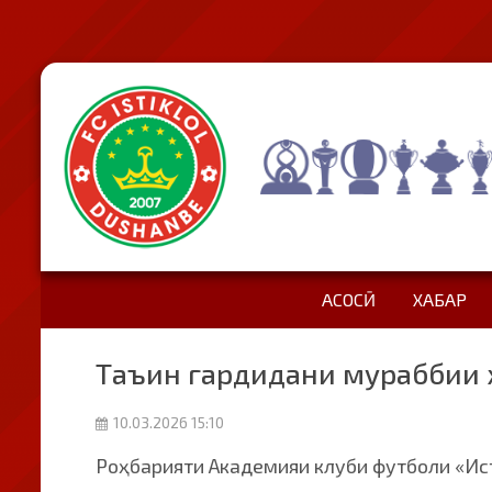
АСОСӢ
ХАБАР
Таъин гардидани мураббии 
10.03.2026 15:10
Роҳбарияти Академияи клуби футболи «Ис