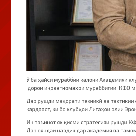
Ӯ ба ҳайси мураббии калони Академияи кл
дорои иҷозатномаҳои мураббигии КФО м
Дар рушди маҳорати техникӣ ва тактикии 
кардааст, ки бо клубҳои Лигаҳои олии Эр
Ин таъинот як қисми стратегияи рушди К
Дар ояндаи наздик дар академия ва тамо