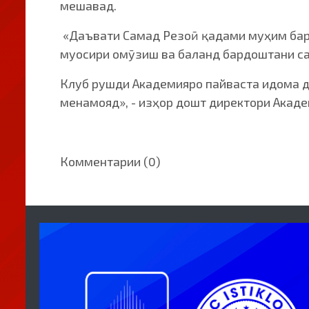
мешавад.
«Даъвати Самад Резоӣ қадами муҳим баро
муосири омӯзиш ва баланд бардоштани са
Клуб рушди Академияро пайваста идома д
менамояд», - изҳор дошт директори Акад
Комментарии (0)