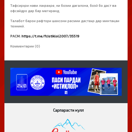
Тафсирҳои нави лаҳзаҳое, ки бозии дағалона, бозӣ бо даст ва
офсайдро дар бар мегиранд;
Талабот барои рафтори шахсони расмии дастаҳо дар минтақаи
техникӣ.
РАСМ:
https://t.me/fcistiklol2007/35519
Комментарии (0)
Сарпарасти кулл