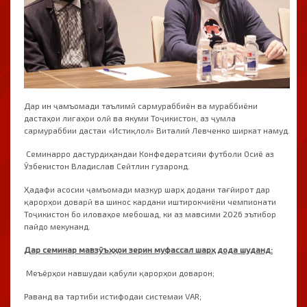
Дар ин ҷамъомади таълимӣ сармураббиён ва мураббиёни
дастаҳои лигаҳои олӣ ва якуми Тоҷикистон, аз ҷумла
сармураббии дастаи «Истиқлол» Виталий Левченко ширкат намуд.
Семинарро дастурдиҳандаи Конфедератсияи футболи Осиё аз
Ӯзбекистон Владислав Сейтлин гузаронд.
Ҳадафи асосии ҷамъомади мазкур шарҳ додани тағйирот дар
қарорҳои доварӣ ва шинос кардани иштирокчиёни чемпионати
Тоҷикистон бо иловаҳое мебошад, ки аз мавсими 2026 эътибор
пайдо мекунанд.
Дар семинар мавзӯъҳҳои зерин муфассал шарҳ дода шуданд:
Меъёрҳои навшудаи қабули қарорҳои доварон;
Раванд ва тартиби истифодаи системаи VAR;