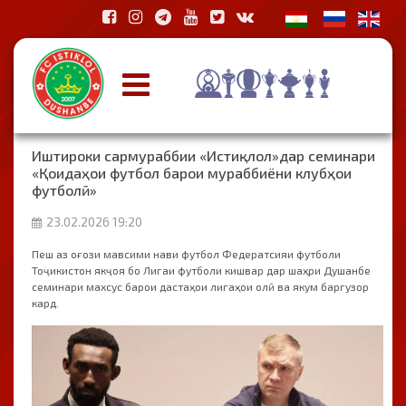
Иштироки сармураббии «Истиқлол»дар семинари
«Қоидаҳои футбол барои мураббиёни клубҳои
футболӣ»
23.02.2026 19:20
Пеш аз оғози мавсими нави футбол Федератсияи футболи
Тоҷикистон якҷоя бо Лигаи футболи кишвар дар шаҳри Душанбе
семинари махсус барои дастаҳои лигаҳои олӣ ва якум баргузор
кард.