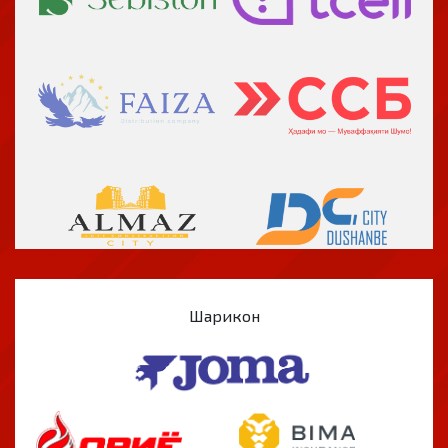
Шарикон