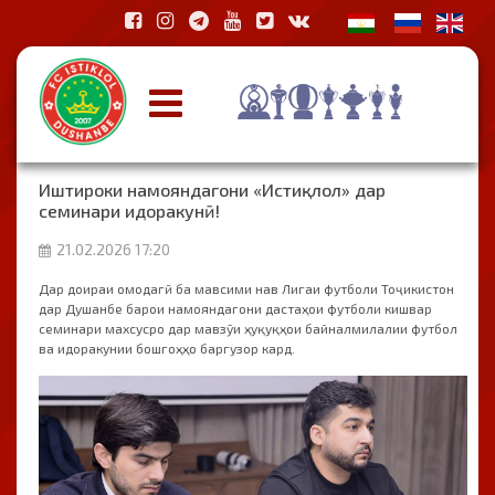
Иштироки намояндагони «Истиқлол» дар
семинари идоракунӣ!
21.02.2026 17:20
Дар доираи омодагӣ ба мавсими нав Лигаи футболи Тоҷикистон
дар Душанбе барои намояндагони дастаҳои футболи кишвар
семинари махсусро дар мавзӯи ҳуқуқҳои байналмилалии футбол
ва идоракунии бошгоҳҳо баргузор кард.