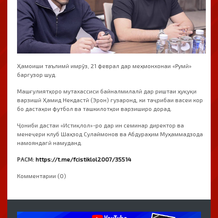
Ҳамоиши таълимӣ имрӯз, 21 феврал дар меҳмонхонаи «Румӣ»
баргузор шуд.
Машғулиятҳоро мутахассиси байналмилалӣ дар риштаи ҳуқуқи
варзишӣ Ҳамид Некдастӣ (Эрон) гузаронд, ки таҷрибаи васеи кор
бо дастаҳои футбол ва ташкилотҳои варзиширо дорад.
Ҷониби дастаи «Истиқлол»-ро дар ин семинар директор ва
менеҷери клуб Шаҳзод Сулаймонов ва Абдураҳим Муҳаммадзода
намояндагӣ намуданд.
РАСМ:
https://t.me/fcistiklol2007/35514
Комментарии (0)