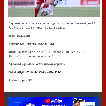
Дар вохурии сеюми санҷишии худ, тими пойтахт бо натиҷаи 2:1
бар «Регар-ТадАЗ» пирӯзӣ ба даст овард.
Бозии назоратӣ
«Истиқлол» - «Регар-ТадАЗ» - 2:1
Голҳо:
Дмитро Билоног, 21 (1:1). Озодбек Панҷиев, 65 (1:1).
Футболбози дар баррасӣ буда, 70 (2:1).
7 феврал. Душанбе, варзишгоҳи марказӣ.
РАСМ
:
https://t.me/fcistiklol2007/35323
Комментарии (0)