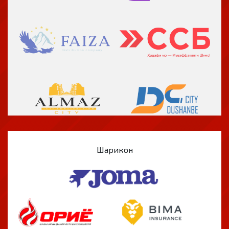
Шарикон