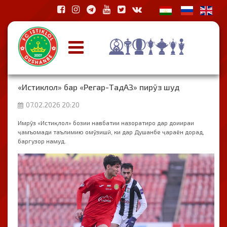
«Истиклол» бар «Регар-ТадАЗ» пирӯз шуд
07.02.2026 20:20
Имрӯз «Истиқлол» бозии навбатии назоратиро дар доиираи
ҷамъомади таълимию омӯзишӣ, ки дар Душанбе ҷараён дорад,
баргузор намуд.