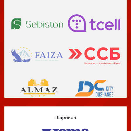
Шарикон