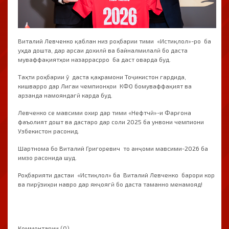
Виталий Левченко қаблан низ роҳбарии тими «Истиқлол»-ро ба
уҳда дошта, дар арсаи дохилӣ ва байналмилалӣ бо даста
муваффақиятҳои назаррасрро ба даст оварда буд.
Таҳти роҳбарии ӯ даста қаҳрамони Тоҷикистон гардида,
кишварро дар Лигаи чемпионҳои КФО бомуваффақият ва
арзанда намояндагӣ карда буд.
Левченко се мавсими охир дар тими «Нефтчӣ»-и Фарғона
фаъолият дошт ва дастаро дар соли 2025 ба унвони чемпиони
Узбекистон расонид.
Шартнома бо Виталий Григоревич то анҷоми мавсими-2026 ба
имзо расонида шуд.
Роҳбарияти дастаи «Истиқлол» ба Виталий Левченко барори кор
ва пирӯзиҳои навро дар якҷоягӣ бо даста таманно менамояд!
Комментарии (0)