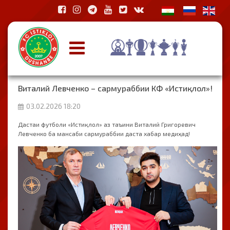
Виталий Левченко – сармураббии КФ «Истиқлол»!
03.02.2026 18:20
Дастаи футболи «Истиқлол» аз таъини Виталий Григоревич
Левченко ба мансаби сармураббии даста хабар медиҳад!