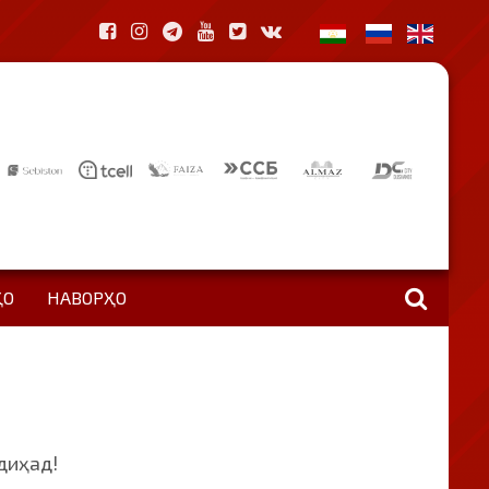
ҲО
НАВОРҲО
диҳад!