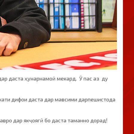
ар даста ҳунарнамоӣ мекард. Ӯ пас аз ду
и хати дифои даста дар мавсими дарпешистода
авро дар якҷоягӣ бо даста таманно дорад!