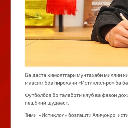
Ба даста ҳимоятгари мунтахаби миллии к
мавсим боз пироҳани «Истиқлол-ро» ба ба
Футболбоз бо талаботи клуб ва фазои дох
пешбинӣ шудааст.
Тими «Истиқлол» бозгашти Алиҷонро истиқ