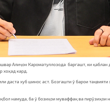
ишвар Алиҷон Кароматуллозода баргашт, ки қаблан д
р хоҳад кард.
или даста хуб шинос аст. Бозгашти ӯ барои тақвият
бол намуда, ба ӯ бозиҳои муваффақ ва пирӯзиҳои н