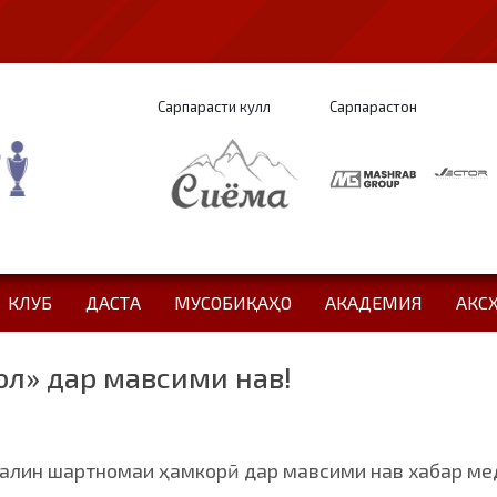
Сарпарасти кулл
Сарпарастон
КЛУБ
ДАСТА
МУСОБИҚАҲО
АКАДЕМИЯ
АКС
л» дар мавсими нав!
валин шартномаи ҳамкорӣ дар мавсими нав хабар ме