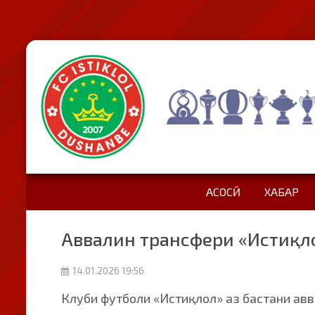
АСОСӢ
ХАБАР
Аввалин трансфери «Истиқло
14.01.2026 19:56
Клуби футболи «Истиқлол» аз бастани ав