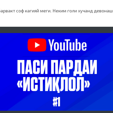
барвакт соф кагияй меги. Неким голи хучанд девонаш 