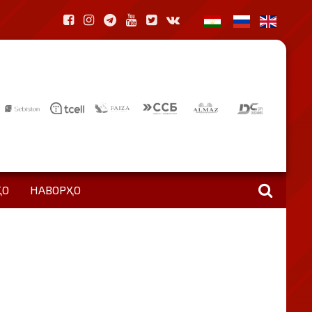
ҲО
НАВОРҲО