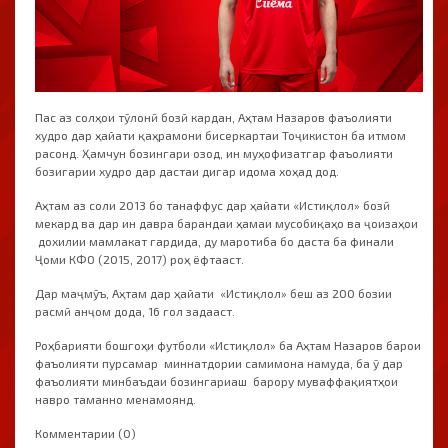
Пас аз солҳои тӯлонӣ бозӣ кардан, Аҳтам Назаров фаъолияти
худро дар ҳайати қаҳрамони бисеркартаи Тоҷикистон ба итмом
расонд. Ҳамчун бозингари озод, ин муҳофизатгар фаъолияти
бозигарии худро дар дастаи дигар идома хоҳад дод.
Аҳтам аз соли 2013 бо танаффус дар ҳайати «Истиқлол» бозӣ
мекард ва дар ин давра барандаи ҳамаи мусобиқаҳо ва ҷоизаҳои
дохилии мамлакат гардида, ду маротиба бо даста ба финали
Ҷоми КФО (2015, 2017) роҳ ёфтааст.
Дар маҷмӯъ, Аҳтам дар ҳайати «Истиқлол» беш аз 200 бозии
расмӣ анҷом дода, 16 гол задааст.
Роҳбарияти бошгоҳи футболи «Истиқлол» ба Аҳтам Назаров барои
фаъолияти пурсамар миннатдории самимона намуда, ба ӯ дар
фаъолияти минбаъдаи бозингариаш барору муваффақиятҳои
навро таманно менамоянд.
Комментарии (0)