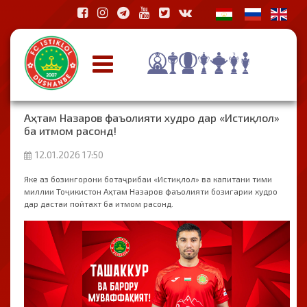
Аҳтам Назаров фаъолияти худро дар «Истиқлол»
ба итмом расонд!
12.01.2026 17:50
Яке аз бозингорони ботаҷрибаи «Истиқлол» ва капитани тими
миллии Тоҷикистон Аҳтам Назаров фаъолияти бозигарии худро
дар дастаи пойтахт ба итмом расонд.