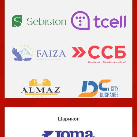
Шарикон