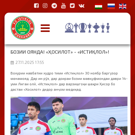
БОЗИИ ОЯНДА! «ҲОСИЛОТ» - «ИСТИҚЛОЛ»!
27.11.2025 17:55
Вохурии навбатии худро тими «Истиқлол» 30 ноябр баргузор
менамояд. Дар ин рӯз, дар доираи бозии мавқуфмондаи даври 14-
уми Лигаи олӣ, «Истиқлол» дар варзишгоҳи шаҳри Ҳисор бо
дастаи «Хосилот» дидор анҷом медиҳад.