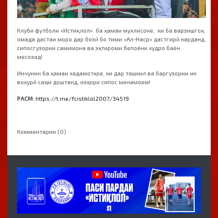
Клуби футболи «Истиқлол» ба ҳамаи мухлисоне, ки ба варзишгоҳ
омада дастаи моро дар бозӣ бо тими «Ал-Наср» дастгирӣ карданд,
сипосгузории самимона ва эҳтироми бепоёни худро баён
месозад!
Инчунин ба ҳамаи хадамотҳое, ки дар ташкил ва баргузории ин
вохурӣ саҳм доштанд, изҳори сипос менамоем!
РАСМ:
https://t.me/fcistiklol2007/34519
Комментарии (0)