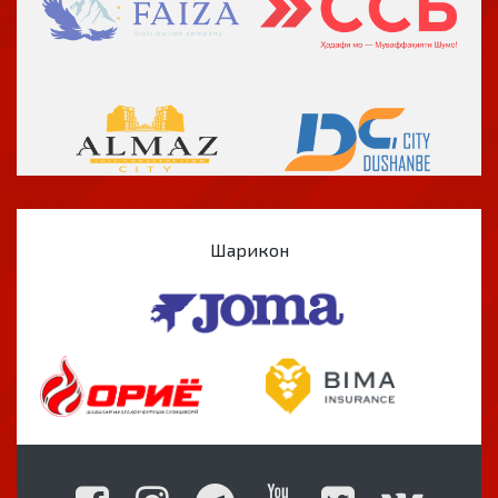
Шарикон