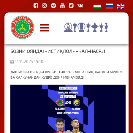
БОЗИИ ОЯНДА! «ИСТИҚЛОЛ» - «АЛ-НАСР»!
11.11.2025 14:10
ДАР БОЗИИ ОЯНДАИ ХУД «ИСТИҚЛОЛ» ЯКЕ АЗ РАҚОБАТҲОИ МУҲИМ
ВА ҲАЛКУНАНДАИ ХУДРО ДОИР МЕНАМОЯД!