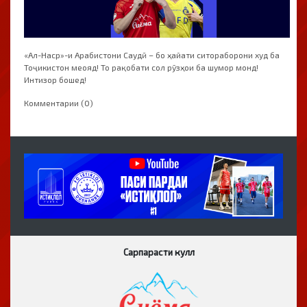
«Ал-Наср»-и Арабистони Саудӣ – бо ҳайати ситораборони худ ба
Тоҷикистон меояд! То рақобати сол рӯзҳои ба шумор монд!
Интизор бошед!
Комментарии (0)
Сарпарасти кулл