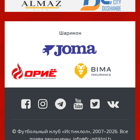
Шарикон
© Футбольный клуб «Истиклол», 2007–2026. Все
права защищены. info@fc-istiklol.tj