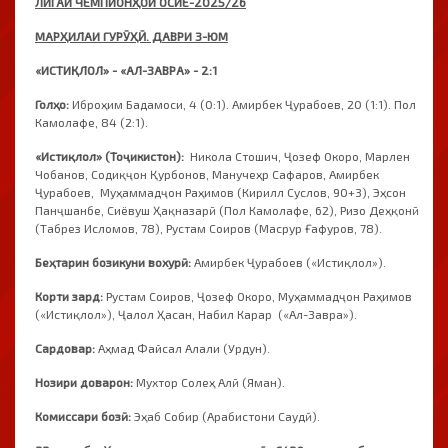
ЛИГАИ ЧЕМПИОНҲОИ ОСИЁ-2025/26
МАРҲИЛАИ ГУРӮҲӢ. ДАВРИ 3-ЮМ
«ИСТИҚЛОЛ» - «АЛ-ЗАВРА» - 2:1
Голҳо:
Иброҳим Бадамоси, 4 (0:1). Амирбек Ҷурабоев, 20 (1:1). Пол
Камолафе, 84 (2:1).
«Истиқлол» (Тоҷикистон):
Никола Стошич, Ҷозеф Окоро, Марлен
Чобанов, Содиқҷон Қурбонов, Манучеҳр Сафаров, Амирбек
Ҷурабоев, Муҳаммадҷон Раҳимов (Кирилл Суслов, 90+3), Эҳсон
Панҷшанбе, Сиёвуш Ҳақназарӣ (Пол Камолафе, 62), Ризо Деҳқонӣ
(Табрез Исломов, 78), Рустам Соиров (Масрур Ғафуров, 78).
Беҳтарин бозикуни вохурӣ:
Амирбек Ҷурабоев («Истиқлол»).
Корти зард:
Рустам Соиров, Ҷозеф Окоро, Муҳаммадҷон Раҳимов
(«Истиқлол»), Ҷалол Ҳасан, Набил Карар («Ал-Завра»).
Сардовар:
Аҳмад Файсал Алали (Урдун).
Нозири доварон:
Мухтор Солеҳ Алӣ (Яман).
Комиссари бозӣ:
Эҳаб Собир (Арабистони Саудӣ).