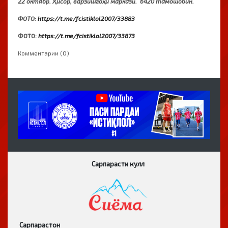
22 октябр. Ҳисор, варзишгоҳи марказӣ. 6420 тамошобин.
ФОТО:
https://t.me/fcistiklol2007/33883
ФОТО:
https://t.me/fcistiklol2007/33873
Комментарии (0)
Сарпарасти кулл
Сарпарастон