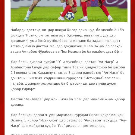
Набарди дастаҳо, ки дар шаҳри Ҳисор доир шуд, бо ҳисоби 2:1 ба
фоидаи “Истиқлол” хотима ёфт. Ҳарчанд, аввалин шуда дар
дақиқаи 4-уми бозӣ футболбозони меҳмон ба задани гол даст
ёфтанд, аммо дастаи мо дар дақиқаҳои 20 ва 84-ум бо голҳои
задаи Амирбек Ҷӯрабоев ва Пол Комолафе ба камбэк даст ёфт.
Дар бозии дигари гурӯҳи “D”-и мусобиқа, дастаи “Ал-Наср”-и
Арабистони Саудӣ дар сафар тими “Гоа”-и Ҳиндустонро бо ҳисоби
2:1 ноком кард. Ҳамакнун, пас аз 3 даври рақобатҳо “Ал-Наср” бо
доштани 9 имтиёз садрнишини гурӯҳ аст. “Истиқлол” пас аз ин
ғалаба, шумораи холҳояшро ба 6 расонида, дар зинаи дуюм
қарор гирифт.
Дастаи “Аз-Завра” дар ҷои 3-юм ва “Гоа” дар мақоми 4-ум қарор
доранд.
Дар бозиҳои даври 4-уми марҳилаи гурӯҳии Лигаи қаҳрамонҳои
Осиё-2, 5 ноябр “Истиқлол” дар сафар бо “Аз-Завра” вохӯрда, “Ал-
Наср” дар майдони худ бо “Гоа” дидор анҷом медиҳад.