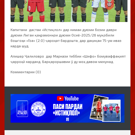
Капитани дастаи «Истиқлол» дар нимаи дуюми бозии даври
дуюми Лигаи қаҳрамонҳои дуюми Осиё-2025/26 муқобили
бошгоҳи «Гоа» (2:0) ҷароҳат бардошта, дар дақиқаи 75-ум иваз
карда шуд.
Алишер Ҷалиловро дар Маркази тиббии «Шифо» бомуваффақият
ҷарроҳӣ карданд. Барқароршавии ӯ ду моҳ давом мекунад.
Комментарии (0)