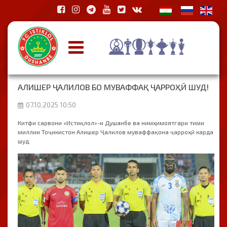
АЛИШЕР ҶАЛИЛОВ БО МУВАФФАҚ ҶАРРОҲӢ ШУД!
07.10.2025 10:50
Китфи сарвони «Истиқлол»-и Душанбе ва нимҳимоятгари тими
миллии Тоҷикистон Алишер Ҷалилов муваффақона ҷарроҳӣ карда
шуд.