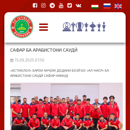
САФАР БА АРАБИСТОНИ САУДӢ
15.09.2025 07:50
«ИСТИҚЛОЛ» БАРОИ АНҶОМ ДОДАНИ БОЗӢ БО «АЛ-НАСР» БА
АРАБИСТОНИ САУДӢ САФАР НАМУД!