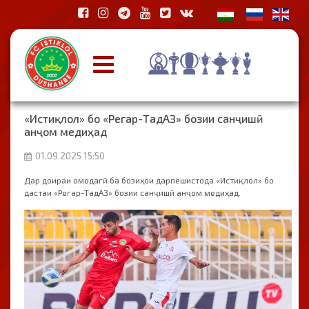
«Истиқлол» бо «Регар-ТадАЗ» бозии санҷишӣ
анҷом медиҳад
01.09.2025 15:50
Дар доираи омодагӣ ба бозиҳои дарпешистода «Истиқлол» бо
дастаи «Регар-ТадАЗ» бозии санҷишӣ анҷом медиҳад.