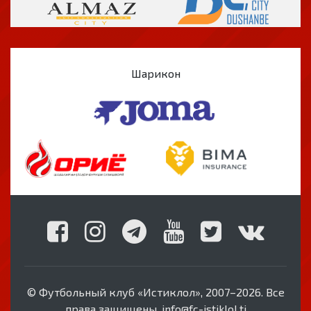
Шарикон
© Футбольный клуб «Истиклол», 2007–2026. Все
права защищены. info@fc-istiklol.tj