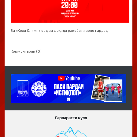
Ба «Кохи Олимп» оед ва шоҳиди рақобати воло гардед!
Комментарии (0)
Сарпарасти кулл