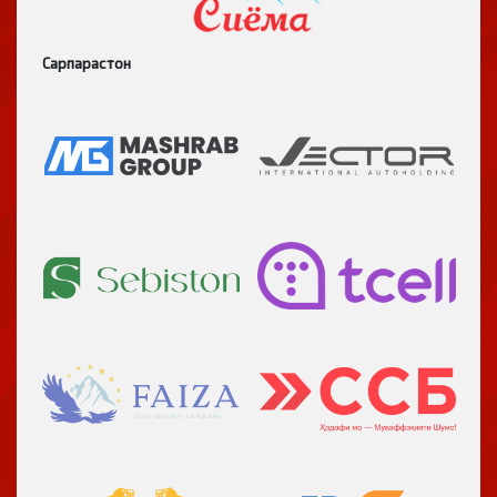
Сарпарастон